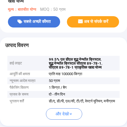
खाद्य योज्य
मूल्य：बातचीत योग्य
MOQ：50 ग्राम
सबसे अच्छी कीमत
अब से संपर्क करें
उत्पाद विवरण
,
99.5% एल डीएल शुद्ध मेन्थॉल क्रिस्टल
हाई लाइट
,
शुद्ध मेन्थॉल क्रिस्टल सीएएस 89-78-1
सीएएस 89-78-1 प्राकृतिक खाद्य योज्य
आपूर्ति की क्षमता
प्रति माह 100000 किग्रा
न्यूनतम आदेश मात्रा
50 ग्राम
पैकेजिंग विवरण
1 किग्रा / बैग
प्रसव के समय
दो - तीन दिन
भुगतान शर्तें
डी/ए, डी/पी, एल/सी, टी/टी, वेस्टर्न यूनियन, मनीग्राम
और देखो