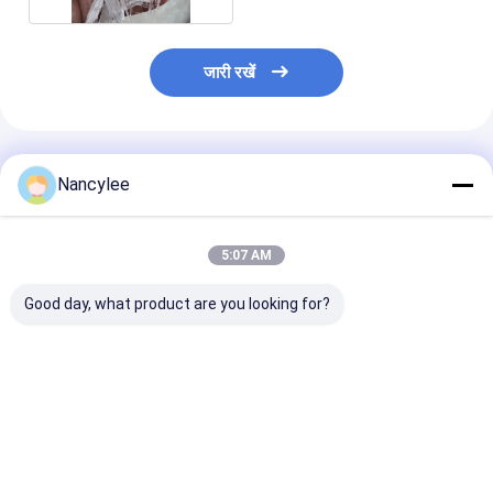
जारी रखें
अनुशंसित उत्पाद
Nancylee
5:07 AM
Good day, what product are you looking for?
सबसे अच्छी कीमत के साथ
पोषक तत्वों की खुराक
स्टॉक कैल्शियम एल्ग
उच्च गुणवत्ता वाले घाव धो
क्रिएटिन मोनोहाइड्रेट पाउडर
में रोगन 9005-35
तरल
कैस 6020-87-7
सबसे अच्छी कीमत
सबसे अच्छी कीमत
सबसे अच्छी 