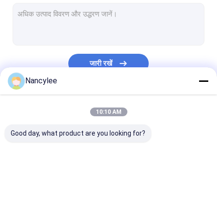
एनएडी+ पाउडर
एल-ग्लूटाथियोन पाउडर
एनएमएन पाउडर
जारी रखें
नूट्रोपिक्स
Nancylee
फार्मा एपीआई
हमारी श्रेणियाँ
10:10 AM
प्रसाधन सामग्री कच्चे माल
Good day, what product are you looking for?
प्राकृतिक खाद्य योज्य
Phenibut पाउडर
वजन घटाने का पेप्टाइड
जीएस-441524
कॉपर ट्राइपेप्टाइड 1
मिनोक्सीडिल पाउडर