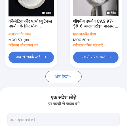
कारखाना भ्रमण
गुणवत्ता नियंत्रण
कॉस्मेटिक और फार्मास्युटिकल
औषधीय उपयोग CAS 97-
उपयोग के लिए थोक
59-6 अल्लानटोइन पाउडर के
संपर्क करें
Allantoin पाउडर CAS
निशान उपचार गुण
मूल्य:
बातचीत योग्य
मूल्य:
बातचीत योग्य
No. 97-59-6
MOQ:
50 ग्राम
MOQ:
50 ग्राम
एक उद्धरण का अनुरोध करें
नवीनतम कीमत पता करें
नवीनतम कीमत पता करें
अब से संपर्क करें
अब से संपर्क करें
जीएस-441524
और देखो
कॉपर ट्राइपेप्टाइड 1
मिनोक्सीडिल पाउडर
एक संदेश छोड़ें
हम जल्दी से जवाब देंगे
फिनस्टेराइड पाउडर
बाक जल