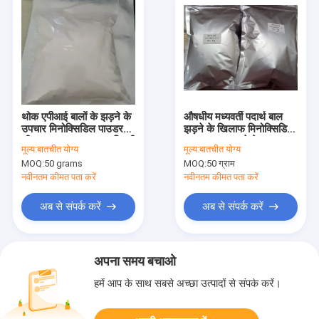
थोक एपीआई बालों के झड़ने के
औषधीय मध्यवर्ती पदार्थ बाल
उपचार मिनोक्सिडिल पाउडर
झड़ने के खिलाफ मिनोक्सिडिल
सीएएस 38304-91-5 बिक्री
पाउडर बाल झड़ने के उपचार
मूल्य:
बातचीत योग्य
मूल्य:
बातचीत योग्य
के लिए
बिक्री के लिए CAS 38304-
MOQ:
50 grams
MOQ:
50 ग्राम
91-5
नवीनतम कीमत पता करें
नवीनतम कीमत पता करें
अब से संपर्क करें
अब से संपर्क करें
अपना समय बचाओ
हमें आप के साथ सबसे अच्छा उत्पादों से संपर्क करें।