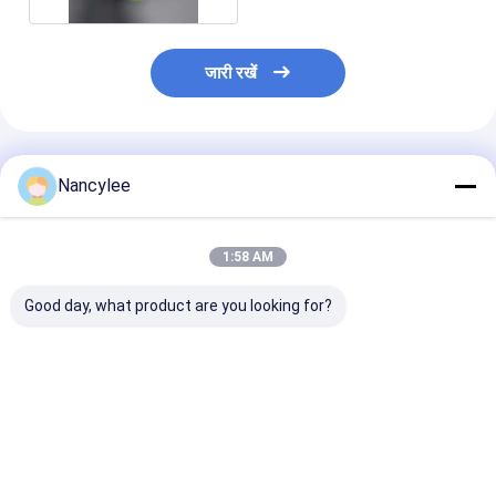
जारी रखें
अनुशंसित उत्पाद
Nancylee
1:58 AM
Good day, what product are you looking for?
त्वचा देखभाल और DIY सौंदर्य
सीएएस क्रमांक 97-59-6
स्किनकेयर फॉर्मूलेश
प्रसाधनों के लिए 99% शुद्ध
त्वचा को शांत करने और
उच्च गुणवत्ता वाले 
एलनटोइन पाउडर सीएएस
मॉइस्चराइज करने के लिए
पाउडर खरीदें CAS
97-59-6
एलनटोइन पाउडर
59-6
सबसे अच्छी कीमत
सबसे अच्छी कीमत
सबसे अच्छी 