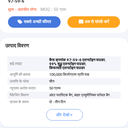
97-59-6
मूल्य：बातचीत योग्य
MOQ：50 ग्राम
सबसे अच्छी कीमत
अब से संपर्क करें
उत्पाद विवरण
,
कैस क्रमांक 97-59-6 एलनटोइन पाउडर
हाई लाइट
,
99% शुद्ध एलनटोइन पाउडर
किफायती एलनटोइन पाउडर
आपूर्ति की क्षमता
100,000 किलोग्राम प्रति माह
उत्पत्ति के प्लेस
चीन
न्यूनतम आदेश मात्रा
50 ग्राम
पैकेजिंग विवरण
अंदर प्लास्टिक बैग, बाहर एल्युमीनियम फॉयल बैग
प्रसव के समय
दो - तीन दिन
और देखो