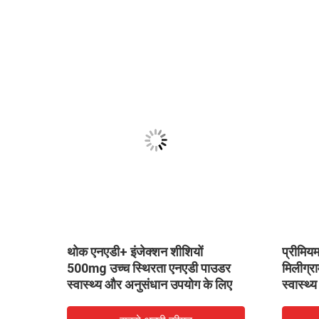
िए उच्च
थोक एनएडी+ इंजेक्शन शीशियों
प्रीमिय
डर 500
500mg उच्च स्थिरता एनएडी पाउडर
मिलीग्र
 सूखे
स्वास्थ्य और अनुसंधान उपयोग के लिए
स्वास्थ्
निकोटिन