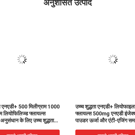
अनुशंसित उत्पाद
म एनएडी+ 500 मिलीग्राम 1000
उच्च शुद्धता एनएडी+ लियोफाइल
ाम लियोफिलिज्ड फ्लायल्स
फ्लायल्स 500mg एनएडी इंजेक्
य अनुसंधान के लिए उच्च शुद्धता
पाउडर ऊर्जा और एंटी-एजिंग समर
माइड एडेनिन डाइन्यूक्लियोटाइड
लिए