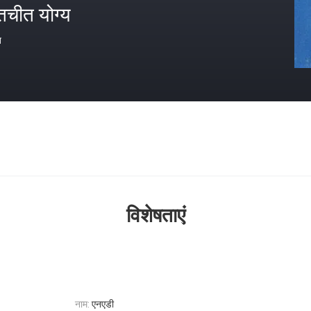
तचीत योग्य
त
विशेषताएं
नाम:
एनएडी