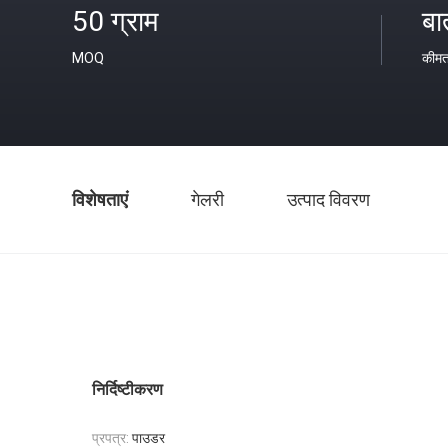
50 ग्राम
बा
MOQ
कीम
विशेषताएं
गेलरी
उत्पाद विवरण
निर्दिष्टीकरण
प्रपत्र:
पाउडर