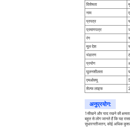
विशेषता
म
नाम
ए
प्रपत्र
प्रमाणपत्र
रंग
मूल देश
भंडारण
ठ
प्रयोग
आ
घुलनशीलता
प
एमओक्यू
5
शेल्फ लाइफ
2
अनुप्रयोग:
1सीखने और याद रखने की क्षमता म
बहुत से लोग जानते हैं कि यह रास
सुधारनतीजतन, कोई अधिक कुशलता