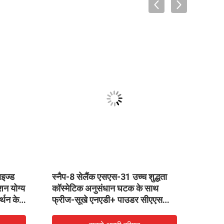
VID
ाइज्ड
स्नैप-8 सेलैंक एसएस-31 उच्च शुद्धता
सीएएस
शन योग्य
कॉस्मेटिक अनुसंधान घटक के साथ
निकोट
्थन के
फ्रीज-सूखे एनएडी+ पाउडर सीएएस
डाइन्य
53-84-9