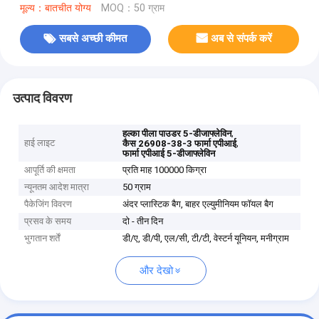
मूल्य：बातचीत योग्य
MOQ：50 ग्राम
सबसे अच्छी कीमत
अब से संपर्क करें
उत्पाद विवरण
,
हल्का पीला पाउडर 5-डीजाफ्लेविन
हाई लाइट
,
कैस 26908-38-3 फार्मा एपीआई
फार्मा एपीआई 5-डीजाफ्लेविन
आपूर्ति की क्षमता
प्रति माह 100000 किग्रा
न्यूनतम आदेश मात्रा
50 ग्राम
पैकेजिंग विवरण
अंदर प्लास्टिक बैग, बाहर एल्युमीनियम फॉयल बैग
प्रसव के समय
दो - तीन दिन
भुगतान शर्तें
डी/ए, डी/पी, एल/सी, टी/टी, वेस्टर्न यूनियन, मनीग्राम
और देखो