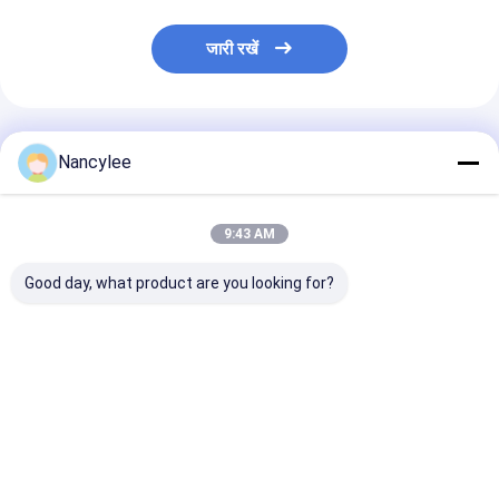
जारी रखें
अनुशंसित उत्पाद
Nancylee
9:43 AM
Good day, what product are you looking for?
अनुसंधान उपयोग के लिए
दीर्घायु अनुसंधान प्रयोगशाला
उच्च शुद्धता एपिथेलॉन
एपिथेलॉन 10mg
ग्रेड आपूर्ति के लिए एपिथेलॉन
पाउडर एंटी-एजिंग रिस
लियोफिलाइज्ड पेप्टाइड वायल
पेप्टाइड कच्चा पाउडर
मटेरियल CAS 30
उच्च शुद्धता फ्रीज-ड्रायड
39-8
पाउडर
सबसे अच्छी कीमत
सबसे अच्छी कीमत
सबसे अच्छी 