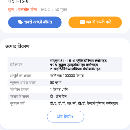
नं 51-15-0
मूल्य：बातचीत योग्य
MOQ：50 ग्राम
सबसे अच्छी कीमत
अब से संपर्क करें
उत्पाद विवरण
,
सीएएस 51-15-0 प्रैलिडॉक्सिम क्लोराइड
हाई लाइट
,
99% शुद्धता प्राइडोक्साइम क्लोराइड
2-पाइरिडीनियलडॉक्सिम मेथोक्लोराइड
आपूर्ति की क्षमता
प्रति माह 100000 किग्रा
न्यूनतम आदेश मात्रा
50 ग्राम
पैकेजिंग विवरण
1 किग्रा / बैग
प्रसव के समय
दो - तीन दिन
भुगतान शर्तें
डी/ए, डी/पी, एल/सी, टी/टी, वेस्टर्न यूनियन, मनीग्राम
और देखो