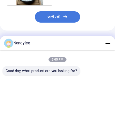
जारी रखें
अनुशंसित उत्पाद
Nancylee
5:05 PM
Good day, what product are you looking for?
अनुसंधान उपयोग के लिए
दीर्घायु अनुसंधान प्रयोगशाला
उच्च शुद्धता एपिथेलॉन
एपिथेलॉन 10mg
ग्रेड आपूर्ति के लिए एपिथेलॉन
पाउडर एंटी-एजिंग रिस
लियोफिलाइज्ड पेप्टाइड वायल
पेप्टाइड कच्चा पाउडर
मटेरियल CAS 30
उच्च शुद्धता फ्रीज-ड्रायड
39-8
पाउडर
सबसे अच्छी कीमत
सबसे अच्छी कीमत
सबसे अच्छी 