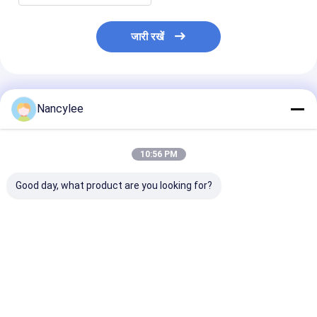
जारी रखें
अनुशंसित उत्पाद
Nancylee
10:56 PM
Good day, what product are you looking for?
एंटी-एन्सेक्सियोटिक
99% Tianeptine
99% शुद्धता वाले नूट्
टियानेप्टिन सोडियम पाउडर
सोडियम एपीआई निर्माता CAS
टियानेप्टाइन सोडियम,
नोट्रोपिक्स टियानेप्टिन
30123-17-2 BP EP
डिलीवरी के साथ, अम
सोडियम यूएस वेयरहाउस
USP
और यूरोप में घर तक
सबसे अच्छी कीमत
सबसे अच्छी कीमत
सबसे अच्छी 