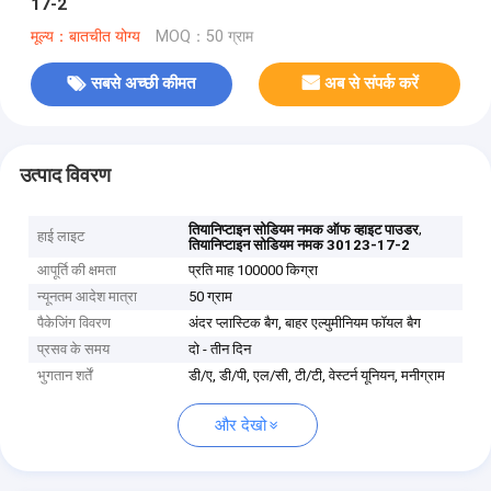
17-2
मूल्य：बातचीत योग्य
MOQ：50 ग्राम
सबसे अच्छी कीमत
अब से संपर्क करें
उत्पाद विवरण
,
तियानिप्टाइन सोडियम नमक ऑफ व्हाइट पाउडर
हाई लाइट
तियानिप्टाइन सोडियम नमक 30123-17-2
आपूर्ति की क्षमता
प्रति माह 100000 किग्रा
न्यूनतम आदेश मात्रा
50 ग्राम
पैकेजिंग विवरण
अंदर प्लास्टिक बैग, बाहर एल्युमीनियम फॉयल बैग
प्रसव के समय
दो - तीन दिन
भुगतान शर्तें
डी/ए, डी/पी, एल/सी, टी/टी, वेस्टर्न यूनियन, मनीग्राम
और देखो